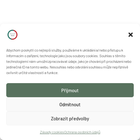
Abychom poskytli co nejlepší služby, používáme k ukládání a/nebo přístupu k
informacím o zařízení, technologie jako jsou soubory cookies. Souhlas s těmito
technologiemi nám umožní zpracovávat údaje, jako je chování při procházení nebo
jedinečná ID na tomto webu. Nesouhlas nebo odvolání souhlasu může nepříznivě
ovlivnit určité vlastnosti a funkce.
Příjmout
Odmítnout
Zobrazit předvolby
Zásady cookies
Ochrana osobních údajů