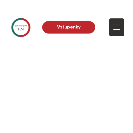
Vstupenky