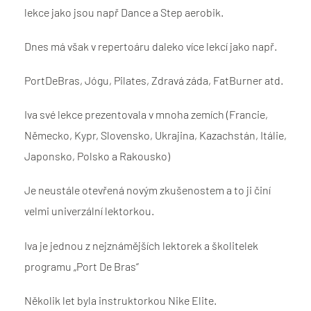
lekce jako jsou např Dance a Step aerobik.
Dnes má však v repertoáru daleko více lekcí jako např.
PortDeBras, Jógu, Pilates, Zdravá záda, FatBurner atd.
Iva své lekce prezentovala v mnoha zemích (Francie,
Německo, Kypr, Slovensko, Ukrajina, Kazachstán, Itálie,
Japonsko, Polsko a Rakousko)
Je neustále otevřená novým zkušenostem a to ji činí
velmi univerzální lektorkou.
Iva je jednou z nejznámějších lektorek a školitelek
programu „Port De Bras“
Několik let byla instruktorkou Nike Elite.