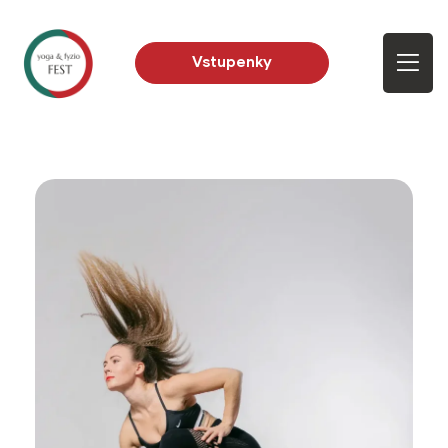
Vstupenky