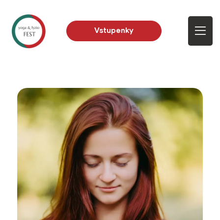
Vstupenky