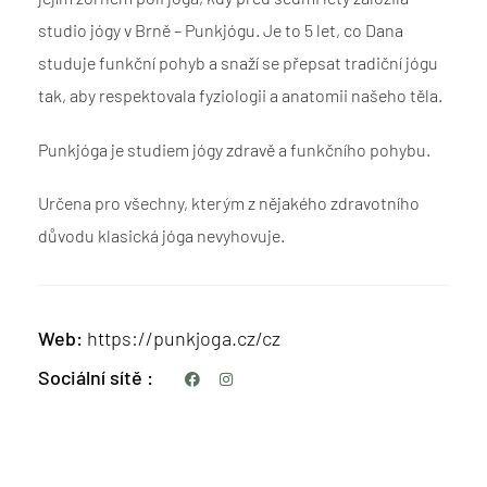
studio jógy v Brně – Punkjógu. Je to 5 let, co Dana
studuje funkční pohyb a snaží se přepsat tradiční jógu
tak, aby respektovala fyziologii a anatomii našeho těla.
Punkjóga je studiem jógy zdravě a funkčního pohybu.
Určena pro všechny, kterým z nějakého zdravotního
důvodu klasická jóga nevyhovuje.
Web
https://punkjoga.cz/cz
Sociální sítě