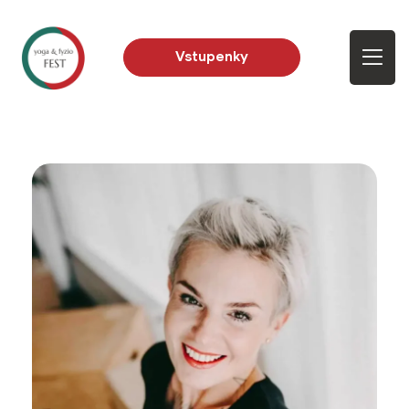
Vstupenky