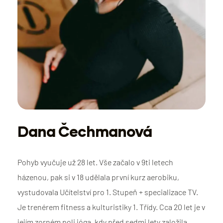
Dana Čechmanová
Pohyb vyučuje už 28 let. Vše začalo v 9ti letech
házenou, pak si v 18 udělala první kurz aerobiku,
vystudovala Učítelství pro 1. Stupeň + specializace TV.
Je trenérem fitness a kulturistiky 1. Třídy. Cca 20 let je v
jejím zorném poli jóga, kdy před sedmi lety založila