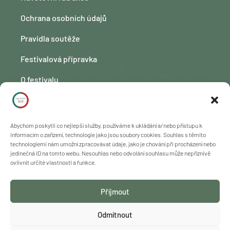
Ochrana osobních údajů
Pravidla soutěže
Festivalová přípravka
O festivalu
Kontakt
Fotogalerie
Abychom poskytli co nejlepší služby, používáme k ukládání a/nebo přístupu k
informacím o zařízení, technologie jako jsou soubory cookies. Souhlas s těmito
technologiemi nám umožní zpracovávat údaje, jako je chování při procházení nebo
jedinečná ID na tomto webu. Nesouhlas nebo odvolání souhlasu může nepříznivě
ovlivnit určité vlastnosti a funkce.
Copyright © 2023 – 2025 Freya Yoga s. r. o., všechna práva
Příjmout
vyhrazena. Změna programu vyhrazena.
Odmítnout