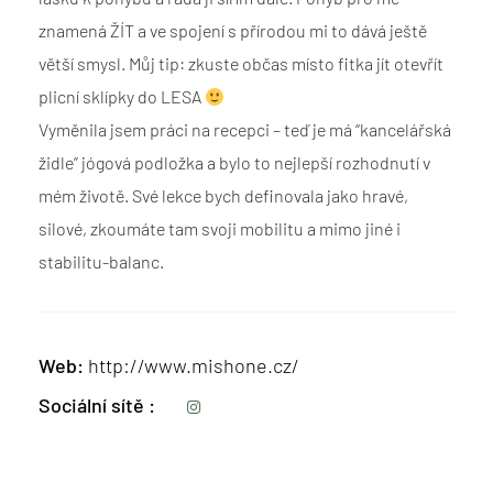
znamená ŽÍT a ve spojení s přírodou mi to dává ještě
větší smysl. Můj tip: zkuste občas místo fitka jít otevřít
plicní sklípky do LESA
Vyměnila jsem práci na recepci – teď je má “kancelářská
židle” jógová podložka a bylo to nejlepší rozhodnutí v
mém životě. Své lekce bych definovala jako hravé,
silové, zkoumáte tam svoji mobilitu a mimo jiné i
stabilitu-balanc.
Web
http://www.mishone.cz/
Sociální sítě