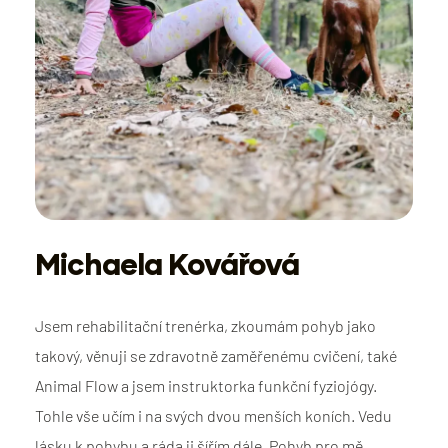
Michaela Kovářová
Jsem rehabilitační trenérka, zkoumám pohyb jako
takový, věnuji se zdravotně zaměřenému cvičení, také
Animal Flow a jsem instruktorka funkční fyziojógy.
Tohle vše učím i na svých dvou menších koních. Vedu
lásku k pohybu a ráda ji šířím dále. Pohyb pro mě