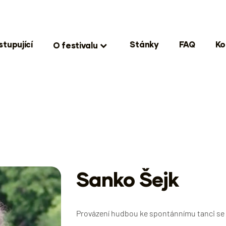
stupující
Stánky
FAQ
Ko
O festivalu
Sanko Šejk
Provázení hudbou ke spontánnímu tanci se vě