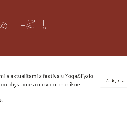
o FEST!
i a aktualitami z festivalu Yoga&Fyzio
, co chystáme a nic vám neunikne.
e.