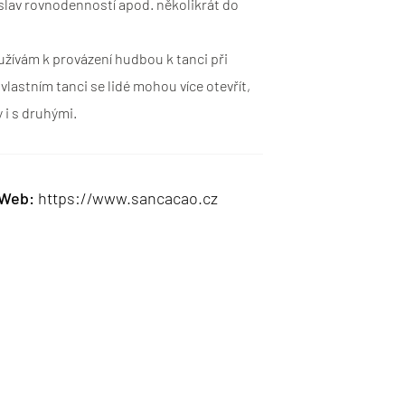
oslav rovnodenností apod. několikrát do
yužívám k provázení hudbou k tanci při
lastním tanci se lidé mohou více otevřít,
 i s druhými.
Web
https://www.sancacao.cz