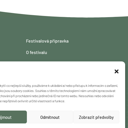
Festivalová přípravka
O festivalu
Kontakt
Fotogalerie
tli co nejlepší služby, používáme k ukládání a/nebo přístupu k informacím o zařízení,
ako jsou soubory cookies. Souhlas s těmito technologiemi nám umožní zpracovávat
e chování při procházení nebo jedinečná ID na tomto webu. Nesouhlas nebo odvolání
nepříznivě ovlivnit určité vlastnosti a funkce.
gramu vyhrazena.
íjmout
Odmítnout
Zobrazit předvolby