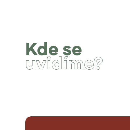
Kde se
uvidíme?