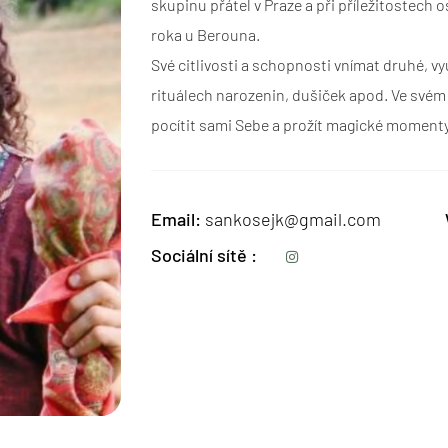
skupinu přátel v Praze a při příležitostech 
roka u Berouna.
Své citlivosti a schopnosti vnímat druhé, v
rituálech narozenin, dušiček apod. Ve svém v
pocítit sami Sebe a prožít magické momenty
Email
sankosejk@gmail.com
Sociální sítě