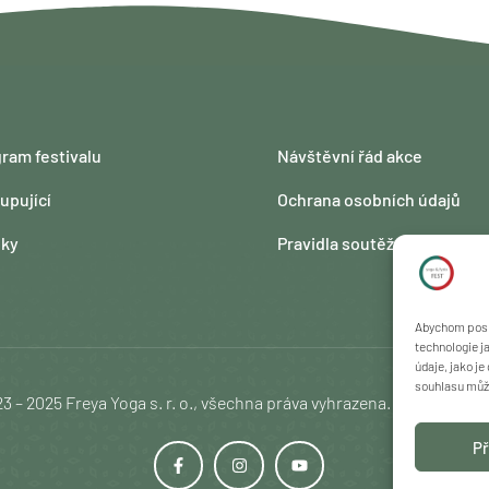
ram festivalu
Návštěvní řád akce
upující
Ochrana osobních údajů
nky
Pravidla soutěže
Abychom posky
technologie j
údaje, jako j
souhlasu může 
3 – 2025 Freya Yoga s. r. o., všechna práva vyhrazena. Změna pro
Př